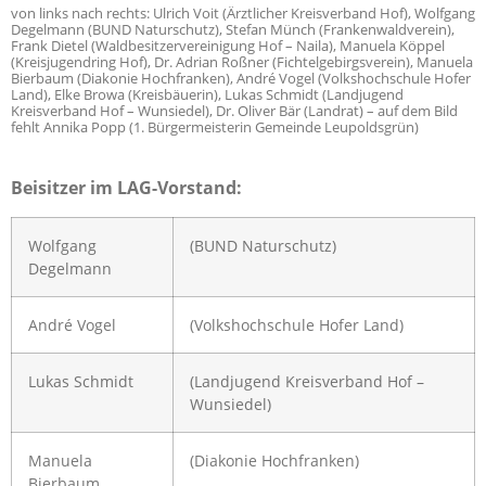
von links nach rechts: Ulrich Voit (Ärztlicher Kreisverband Hof), Wolfgang
Degelmann (BUND Naturschutz), Stefan Münch (Frankenwaldverein),
Frank Dietel (Waldbesitzervereinigung Hof – Naila), Manuela Köppel
(Kreisjugendring Hof), Dr. Adrian Roßner (Fichtelgebirgsverein), Manuela
Bierbaum (Diakonie Hochfranken), André Vogel (Volkshochschule Hofer
Land), Elke Browa (Kreisbäuerin), Lukas Schmidt (Landjugend
Kreisverband Hof – Wunsiedel), Dr. Oliver Bär (Landrat) – auf dem Bild
fehlt Annika Popp (1. Bürgermeisterin Gemeinde Leupoldsgrün)
Beisitzer im LAG-Vorstand:
Wolfgang
(BUND Naturschutz)
Degelmann
André Vogel
(Volkshochschule Hofer Land)
Lukas Schmidt
(Landjugend Kreisverband Hof –
Wunsiedel)
Manuela
(Diakonie Hochfranken)
Bierbaum