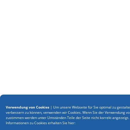
Verwendung von Cookies
| Um unsere Webseite für Sie optimal zu gestalte
verbessern zu können, verwenden wir Cookies. Wenn Sie der Verwendung von
zustimmen werden unter Umständen Teile der Seite nicht korrekt angezeigt.
Informationen zu Cookies erhalten Sie hier: